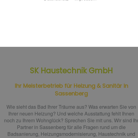
SK Haustechnik GmbH
Ihr Meisterbetrieb für Heizung & Sanitär in
Sassenberg
Wie sieht das
Bad
Ihrer Träume aus? Was erwarten Sie von
Ihrer neuen
Heizung
? Und welche Ausstattung fehlt Ihnen
noch zu Ihrem Wohnglück? Sprechen Sie mit uns. Wir sind Ih
Partner in
Sassenberg
für alle Fragen rund um die
Badsanierung, Heizungsmodernisierung, Haustechnik
und