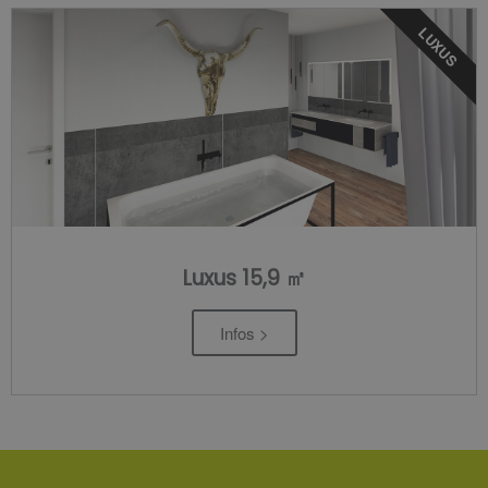
LUXUS
Luxus 15,9 ㎡
Infos >