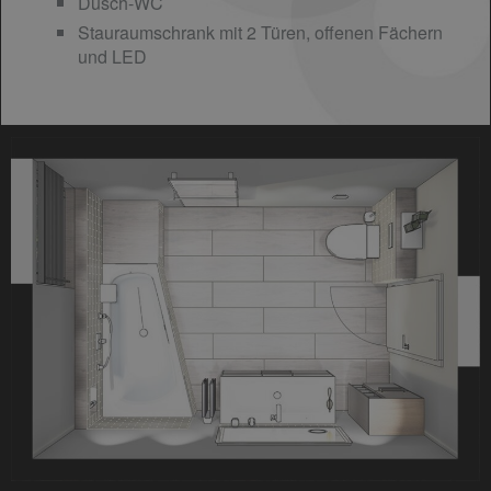
Dusch-WC
Stauraumschrank mit 2 Türen, offenen Fächern
und LED