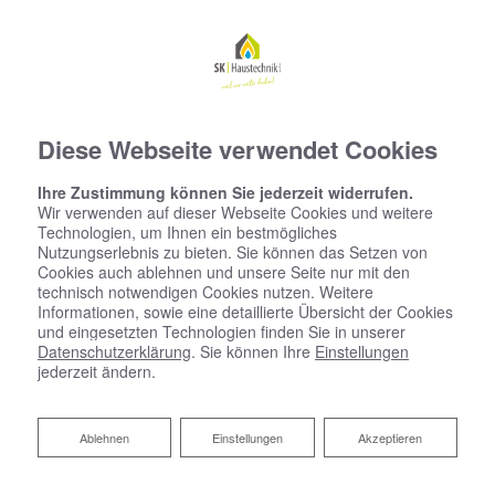
Diese Webseite verwendet Cookies
Ihre Zustimmung können Sie jederzeit widerrufen.
Wir verwenden auf dieser Webseite Cookies und weitere
Technologien, um Ihnen ein bestmögliches
Nutzungserlebnis zu bieten. Sie können das Setzen von
Cookies auch ablehnen und unsere Seite nur mit den
technisch notwendigen Cookies nutzen. Weitere
Informationen, sowie eine detaillierte Übersicht der Cookies
und eingesetzten Technologien finden Sie in unserer
Datenschutzerklärung
. Sie können Ihre
Einstellungen
jederzeit ändern.
Startseite
»
Bad
»
Badinspiration & Musterbäder
»
Luxus-Bad 8,2 ㎡
Ablehnen
Ablehnen
Einstellungen
Akzeptieren