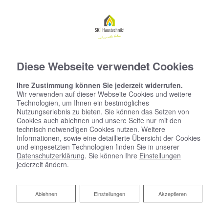
Diese Webseite verwendet Cookies
Ihre Zustimmung können Sie jederzeit widerrufen.
Wir verwenden auf dieser Webseite Cookies und weitere
Technologien, um Ihnen ein bestmögliches
Nutzungserlebnis zu bieten. Sie können das Setzen von
Cookies auch ablehnen und unsere Seite nur mit den
technisch notwendigen Cookies nutzen. Weitere
Informationen, sowie eine detaillierte Übersicht der Cookies
und eingesetzten Technologien finden Sie in unserer
Datenschutzerklärung
. Sie können Ihre
Einstellungen
jederzeit ändern.
Startseite
»
Bad
»
Badinspiration & Musterbäder
»
Komfort-Bad 8,2 ㎡
Ablehnen
Ablehnen
Einstellungen
Akzeptieren