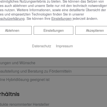
estmögliches Nutzungserlebnis zu bieten. Sie können das Setzen von
nforderungen, um basierend darauf zu prüfen, welche Kombin
es auch ablehnen und unsere Seite nur mit den technisch notwendige
es nutzen. Weitere Informationen, sowie eine detaillierte Übersicht der
llation übernehmen wir zudem die Koordination anderer Gewerke 
es und eingesetzten Technologien finden Sie in unserer
en Sie höchste Qualität, sowohl bei der Arbeit als auch den 
schutzerklärung
. Sie können Ihre
Einstellungen
jederzeit ändern.
Ablehnen
Ablehnen
Einstellungen
Akzeptieren
Datenschutz
Impressum
 individuelle Planung
ellungen und Wünsche
ufstellung und Beratung zu Fördermitteln
ine Hybridlösung geeignet ist
rhältnis
ukte renommierter Hersteller