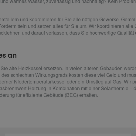
und warmes Wasser, zuverlässig und nachhaltig? Kein Proble
rstellern und koordinieren für Sie alle nötigen Gewerke. Geme
ördermitteln und setzen alles für Sie um. Wir koordinieren all
cklehnen und darauf verlassen, dass Sie hochwertige Qualitä
es an
Sie alte Heizkessel ersetzen. In vielen älteren Gebäuden wer
 des schlechten Wirkungsgrads kosten diese viel Geld und mü
derner Niedertemperaturkessel oder ein Umstieg auf Gas. Wir pr
brennwert-Heizung in Kombination mit einer Solarthermie – d
derung für effiziente Gebäude (BEG) erhalten.